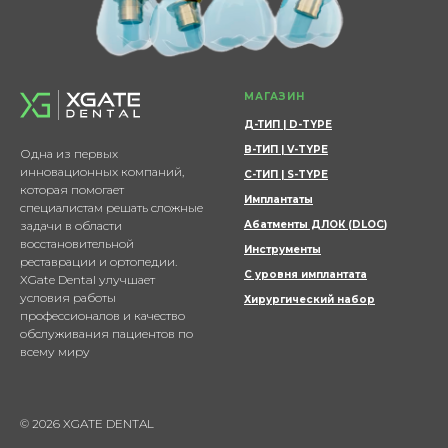
МАГАЗИН
Д-ТИП | D-TYPE
В-ТИП | V-TYPE
Одна из первых
инновационных компаний,
С-ТИП | S-TYPE
которая помогает
Имплантаты
специалистам решать сложные
задачи в области
Абатменты ДЛОК (DLOC
)
восстановительной
Инструменты
реставрации и ортопедии.
С уровня имплантата
XGate Dental улучшает
условия работы
Хирургический набор
профессионалов и качество
обслуживания пациентов по
всему миру
© 2026 XGATE DENTAL