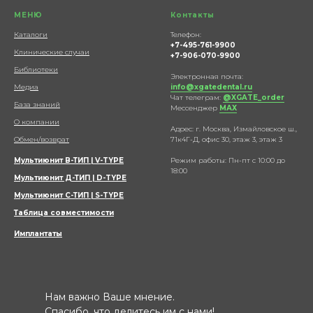
МЕНЮ
Контакты
Каталоги
Телефон:
+7-495-761-9900
Клинические случаи
+7-906-070-9900
Библиотеки
Электронная почта:
Медиа
info@xgatedental.ru
Чат телеграм:
@XGATE_order
База знаний
Мессенджер
МАХ
О компании
Адрес: г. Москва, Измайловское ш.,
Обмен/возврат
71к4Г-Д, офис 30, этаж 3, этаж 3
Мультиюнит В-ТИП | V-TYPE
Режим работы: Пн-пт с 10:00 до
18:00
Мультиюнит Д-ТИП | D-TYPE
Мультиюнит С-ТИП | S-TYPE
Таблица совместимости
Имплантаты
Нам важно Ваше мнение.
Спасибо, что делитесь им с нами!