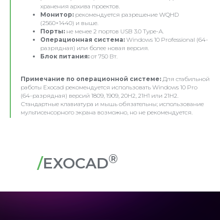
хранения архива проектов.
Монитор:
рекомендуется разрешение WQHD
(2560×1440) и выше.
Порты:
не менее 2 портов USB 3.0 Type-A.
Операционная система:
Windows 10 Professional (64-
разрядная) или более новая версия.
Блок питания:
от 750 Вт.
Примечание по операционной системе:
Для стабильной
работы Exocad рекомендуется использовать Windows 10 Pro
(64-разрядная) версий 1809, 1909, 20H2, 21H1 или 21H2.
Стандартные клавиатура и мышь обязательны; использование
мультисенсорного экрана возможно, но не рекомендуется.
®
/
EXOCAD