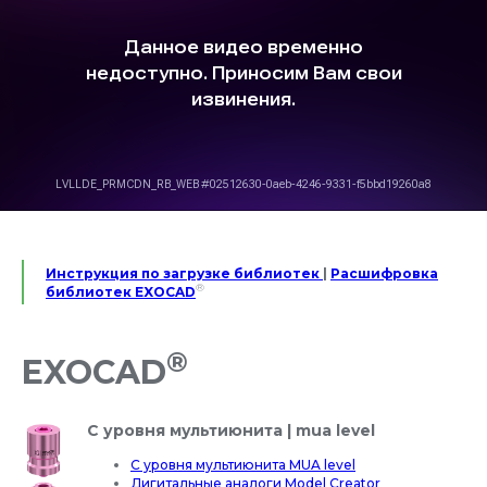
Инструкция по загрузке библиотек
|
Расшифровка
®
библиотек EXOCAD
®
EXOCAD
С уровня мультиюнита | mua level
С уровня мультиюнита MUA level
Дигитальные аналоги Model Creator