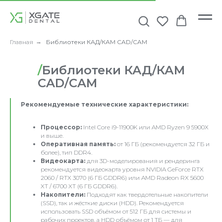
Главная
→
Библиотеки КАД/КАМ CAD/CAM
/
Библиотеки КАД/КАМ
CAD/CAM
Рекомендуемые технические характеристики:
Процессор:
Intel Core i9-11900K или AMD Ryzen 9 5900X
и выше.
Оперативная память:
от 16 ГБ (рекомендуется 32 ГБ и
более), тип DDR4.
Видеокарта:
для 3D-моделирования и рендеринга
рекомендуется видеокарта уровня NVIDIA GeForce RTX
2060 / RTX 3070 (6 ГБ GDDR6) или AMD Radeon RX 5600
XT / 6700 XT (6 ГБ GDDR6).
Накопители:
Подходят как твердотельные накопители
(SSD), так и жёсткие диски (HDD). Рекомендуется
использовать SSD объёмом от 512 ГБ для системы и
рабочих проектов, а HDD объёмом от 1 ТБ — для