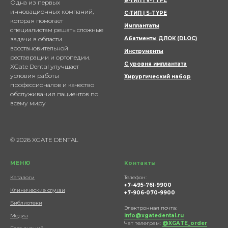
В-ТИП | V-TYPE
Одна из первых
инновационных компаний,
С-ТИП | S-TYPE
которая помогает
Имплантаты
специалистам решать сложные
задачи в области
Абатменты ДЛОК (DLOC
)
восстановительной
Инструменты
реставрации и ортопедии.
С уровня имплантата
XGate Dental улучшает
условия работы
Хирургический набор
профессионалов и качество
обслуживания пациентов по
всему миру
© 2026 XGATE DENTAL
МЕНЮ
Контакты
Каталоги
Телефон:
+7-495-761-9900
Клинические случаи
+7-906-070-9900
Библиотеки
Электронная почта:
Медиа
info@xgatedental.ru
Чат телеграм:
@XGATE_order