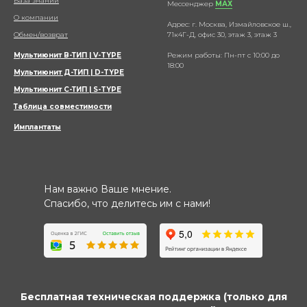
База знаний
Мессенджер
МАХ
О компании
Адрес: г. Москва, Измайловское ш.,
Обмен/возврат
71к4Г-Д, офис 30, этаж 3, этаж 3
Мультиюнит В-ТИП | V-TYPE
Режим работы: Пн-пт с 10:00 до
18:00
Мультиюнит Д-ТИП | D-TYPE
Мультиюнит С-ТИП | S-TYPE
Таблица совместимости
Имплантаты
Нам важно Ваше мнение.
Спасибо, что делитесь им с нами!
Бесплатная техническая поддержка (только для