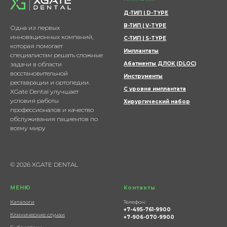
Д-ТИП | D-TYPE
В-ТИП | V-TYPE
Одна из первых
инновационных компаний,
С-ТИП | S-TYPE
которая помогает
Имплантаты
специалистам решать сложные
задачи в области
Абатменты ДЛОК (DLOC
)
восстановительной
Инструменты
реставрации и ортопедии.
С уровня имплантата
XGate Dental улучшает
условия работы
Хирургический набор
профессионалов и качество
обслуживания пациентов по
всему миру
© 2026 XGATE DENTAL
МЕНЮ
Контакты
Каталоги
Телефон:
+7-495-761-9900
Клинические случаи
+7-906-070-9900