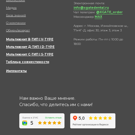
Библиотеки
Электронная почта:
Медиа
info@xgatedental.ru
Чат телеграм:
@XGATE_order
База знаний
Мессенджер
МАХ
О компании
Адрес: г. Москва, Измайловское ш.,
Обмен/возврат
71к4Г-Д, офис 30, этаж 3, этаж 3
Мультиюнит В-ТИП | V-TYPE
Режим работы: Пн-пт с 10:00 до
18:00
Мультиюнит Д-ТИП | D-TYPE
Мультиюнит С-ТИП | S-TYPE
Таблица совместимости
Имплантаты
Нам важно Ваше мнение.
Спасибо, что делитесь им с нами!