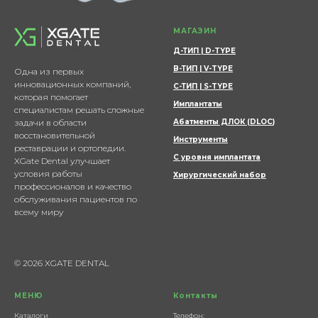
МАГАЗИН
Д-ТИП | D-TYPE
В-ТИП | V-TYPE
Одна из первых
инновационных компаний,
С-ТИП | S-TYPE
которая помогает
Имплантаты
специалистам решать сложные
задачи в области
Абатменты ДЛОК (DLOC
)
восстановительной
Инструменты
реставрации и ортопедии.
С уровня имплантата
XGate Dental улучшает
условия работы
Хирургический набор
профессионалов и качество
обслуживания пациентов по
всему миру
© 2026 XGATE DENTAL
МЕНЮ
Контакты
Каталоги
Телефон: