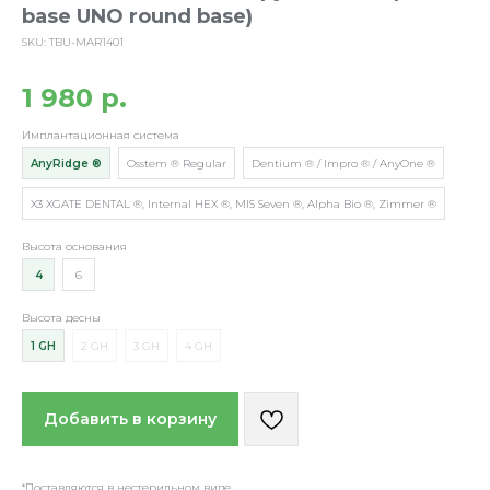
base UNO round base)
SKU:
TBU-MAR1401
1 980
р.
Имплантационная система
AnyRidge ®
Osstem ® Regular
Dentium ® / Impro ® / AnyOne ®
X3 XGATE DENTAL ®, Internal HEX ®, MIS Seven ®, Alpha Bio ®, Zimmer ®
Высота основания
4
6
Высота десны
1 GH
2 GH
3 GH
4 GH
Добавить в корзину
*Поставляются в нестерильном виде