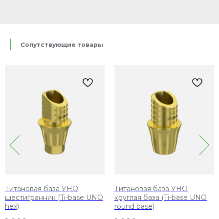
Сопутствующие товары
 база УНО
Титановая база УНО
Скан-марке
ик (Ti-base UNO
круглая база (Ti-base UNO
имплантата
round base)
1 856
р.