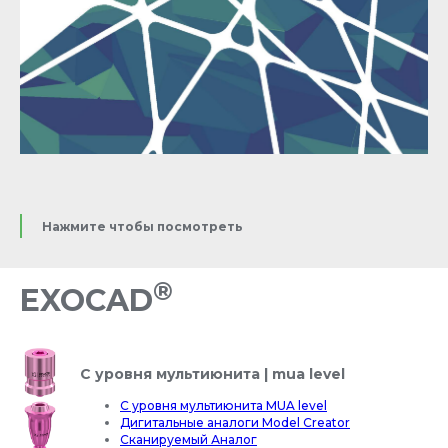
Нажмите чтобы посмотреть
®
EXOCAD
С уровня мультиюнита | mua level
С уровня мультиюнита MUA level
Дигитальные аналоги Model Creator
Сканируемый Аналог