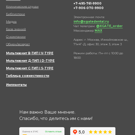
+7-495-761-9900
Клинические случаи
+7-906-070-9900
Библиотеки
Электронная почта:
Медиа
info@xgatedental.ru
Чат телеграм:
@XGATE_order
База знаний
Мессенджер
МАХ
О компании
Адрес: г. Москва, Измайловское ш.,
Обмен/возврат
71к4Г-Д, офис 30, этаж 3, этаж 3
Мультиюнит В-ТИП | V-TYPE
Режим работы: Пн-пт с 10:00 до
18:00
Мультиюнит Д-ТИП | D-TYPE
Мультиюнит С-ТИП | S-TYPE
Таблица совместимости
Имплантаты
Нам важно Ваше мнение.
Спасибо, что делитесь им с нами!