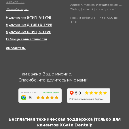
О компании
Адрес: г. Москва, Измайловское ш.,
Обмен/возврат
71к4Г-Д, офис 30, этаж 3, этаж 3
Мультиюнит В-ТИП | V-TYPE
Режим работы: Пн-пт с 10:00 до
18:00
Мультиюнит Д-ТИП | D-TYPE
Мультиюнит С-ТИП | S-TYPE
Таблица совместимости
Имплантаты
Нам важно Ваше мнение.
Спасибо, что делитесь им с нами!
Бесплатная техническая поддержка (только для
клиентов XGate Dental):