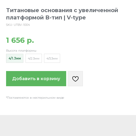
Титановые основания с увеличенной
платформой В-тип | V-type
SKU:
UTBV-1004
1 656
р.
Высота платформы
4/1.3мм
4/2.3мм
4/3.3мм
Добавить в корзину
*Поставляются в нестерильном виде