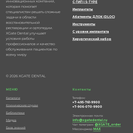
инновационных компаний,
С-ТИП | S-TYPE
которая помогает
Имплантаты
специалистам решать сложные
задачи в области
Абатменты ДЛОК (DLOC
)
восстановительной
Инструменты
реставрации и ортопедии.
С уровня имплантата
XGate Dental улучшает
условия работы
Хирургический набор
профессионалов и качество
обслуживания пациентов по
всему миру
© 2026 XGATE DENTAL
МЕНЮ
Контакты
Каталоги
Телефон:
+7-495-761-9900
Клинические случаи
+7-906-070-9900
Библиотеки
Электронная почта:
Медиа
info@xgatedental.ru
Чат телеграм:
@XGATE_order
База знаний
Мессенджер
МАХ