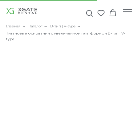
Главная
→
Каталог
→
В-тип | V-type
→
Титановые основания с увеличенной платформой В-тип | V-
type