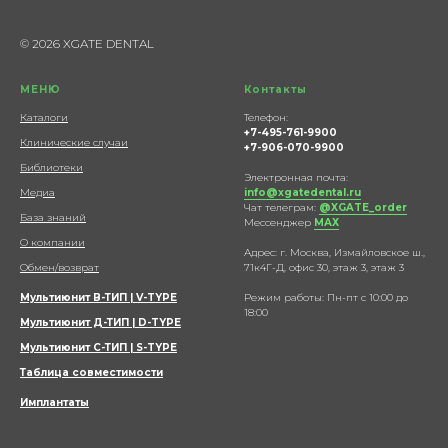
© 2026 XGATE DENTAL
МЕНЮ
Контакты
Каталоги
Телефон:
+7-495-761-9900
Клинические случаи
+7-906-070-9900
Библиотеки
Электронная почта:
Медиа
info@xgatedental.ru
Чат телеграм:
@XGATE_order
База знаний
Мессенджер
МАХ
О компании
Адрес: г. Москва, Измайловское ш.,
Обмен/возврат
71к4Г-Д, офис 30, этаж 3, этаж 3
Мультиюнит В-ТИП | V-TYPE
Режим работы: Пн-пт с 10:00 до
18:00
Мультиюнит Д-ТИП | D-TYPE
Мультиюнит С-ТИП | S-TYPE
Таблица совместимости
Имплантаты