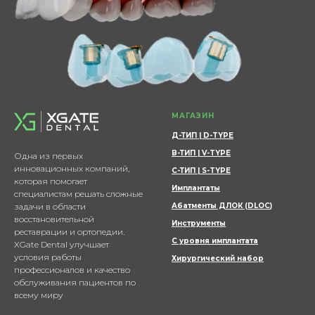
МАГАЗИН
Д-ТИП | D-TYPE
В-ТИП | V-TYPE
Одна из первых
инновационных компаний,
С-ТИП | S-TYPE
которая помогает
Имплантаты
специалистам решать сложные
задачи в области
Абатменты ДЛОК (DLOC
)
восстановительной
Инструменты
реставрации и ортопедии.
С уровня имплантата
XGate Dental улучшает
условия работы
Хирургический набор
профессионалов и качество
обслуживания пациентов по
всему миру